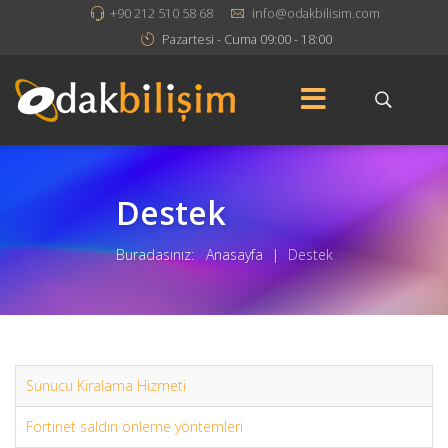
+90 212 510 58 68
info@odakbilisim.com
Pazartesi - Cuma 09:00 - 18:00
Destek
Buradasınız:
Anasayfa
|
Destek
Sunucu Kiralama Hizmeti
Fortinet saldırı önleme yöntemleri