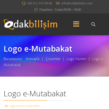
+90 212 510 58 68
info@odakbilisim.com
Pazartesi - Cuma 09:00 - 18:00
Logo e-Mutabakat
Buradasınız:
Anasayfa
|
Çözümler
|
Logo Yazılım
|
Logo e-
Mutabakat
Logo e-Mutabakat
Logo Yazılım Çözümleri