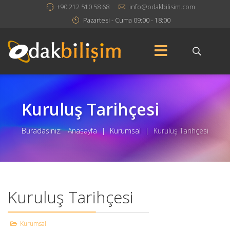
+90 212 510 58 68
info@odakbilisim.com
Pazartesi - Cuma 09:00 - 18:00
Kuruluş Tarihçesi
Buradasınız:
Anasayfa
|
Kurumsal
|
Kuruluş Tarihçesi
Kuruluş Tarihçesi
Kurumsal