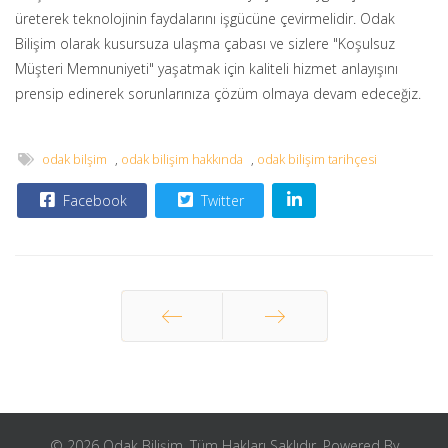
üreterek teknolojinin faydalarını işgücüne çevirmelidir. Odak
Bilişim olarak kusursuza ulaşma çabası ve sizlere "Koşulsuz
Müşteri Memnuniyeti" yaşatmak için kaliteli hizmet anlayışını
prensip edinerek sorunlarınıza çözüm olmaya devam edeceğiz.
odak bilşim
,
odak bilişim hakkında
,
odak bilişim tarihçesi
Facebook
Twitter
Önceki
Sonraki
© 2026 Odak Bilişim. Tüm Hakları Saklıdır. Powered By