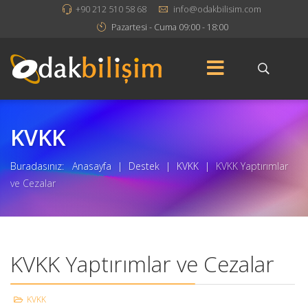
+90 212 510 58 68
info@odakbilisim.com
Pazartesi - Cuma 09:00 - 18:00
KVKK
Buradasınız:
Anasayfa
|
Destek
|
KVKK
|
KVKK Yaptırımlar
ve Cezalar
KVKK Yaptırımlar ve Cezalar
KVKK