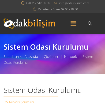
+90 212 510 58 68
info@odakbilisim.com
Pazartesi - Cuma 09:00 - 18:00
Sistem Odası Kurulumu
Buradasınız:
Anasayfa
|
Çözümler
|
Network
|
Sistem
Odası Kurulumu
Sistem Odası Kurulumu
Network Çözümleri