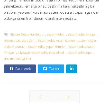
bir yangın anında fm200 cihazların olması tedbirlerin başında
gelmektedir.Herhangi bir su baskınına karşı yükseltilmiş bir
platform yapısının kurulması sistem odası alt yapısı açısından
oldukça önemli bir durum olarak niteleyebiliriz.
Sistem Odası Kurulumu
,
sistem odası
,
sistem odası alt yapı
,
sistem odası gereçleri
,
sistem odası ortam izleme
,
sistem odası
elektrik tesisatı
,
sistem odası yapan firmalar
,
sistem odası kuran
firmalar
,
bilgisayar sistem odası nasıl olmalı
,
sistem odası ups
,
sistem odası yapımı
Facebook
Twitter
Önceki
Sonraki