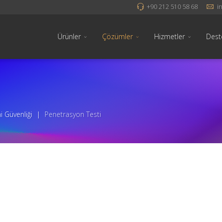
+90 212 510 58 68
i
Ürünler
Çözümler
Hizmetler
Dest
mi Güvenliği
|
Penetrasyon Testi