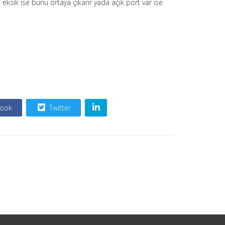
eksik ise bunu ortaya çıkarır yada açık port var ise
ook
Twitter