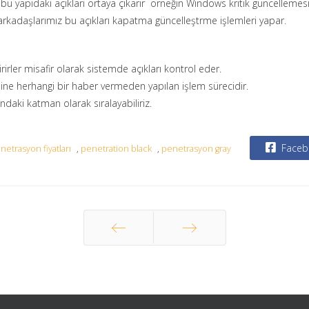
u yapıdaki açıkları ortaya çıkarır örneğin Windows kritik güncellemesi 
arkadaşlarımız bu açıkları kapatma güncelleştrme işlemleri yapar.
irirler misafir olarak sistemde açıkları kontrol eder.
sine herhangi bir haber vermeden yapılan işlem sürecidir.
ndaki katman olarak sıralayabiliriz.
Faceb
netrasyon fiyatları
,
penetration black
,
penetrasyon gray
Önceki
Sonraki