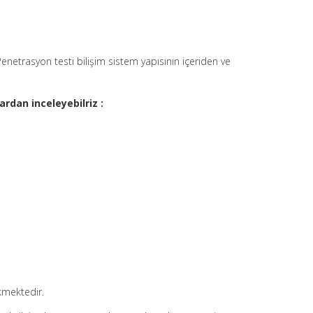
Penetrasyon testi bilişim sistem yapısının içeriden ve
rdan inceleyebilriz :
kmektedir.