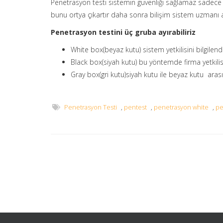
Penetrasyon testi sistemin güvenliği sağlamaz sadece b
bunu ortya çıkartır daha sonra bilişim sistem uzmanı 
Penetrasyon testini üç gruba ayırabiliriz
White box(beyaz kutu) sistem yetkilisini bilgilend
Black box(siyah kutu) bu yöntemde firma yetkili
Gray box(gri kutu)siyah kutu ile beyaz kutu arası
Penetrasyon Testi
,
pentest
,
penetrasyon white
,
pe