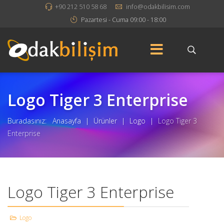
+90 212 510 58 68
info@odakbilisim.com
Pazartesi - Cuma 09:00 - 18:00
Logo Tiger 3 Enterprise
Buradasınız:
Anasayfa
|
Ürünler
|
Logo
|
Logo Tiger 3
Enterprise
Logo Tiger 3 Enterprise
Logo