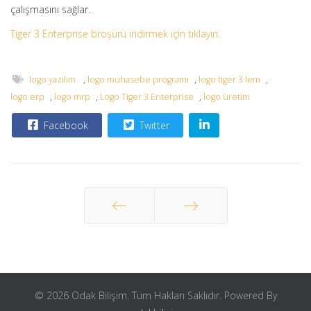
çalışmasını sağlar.
Tiger 3 Enterprise broşürü indirmek için tıklayın.
logo yazılım
,
logo muhasebe programı
,
logo tiger 3 lem
,
logo erp
,
logo mrp
,
Logo Tiger 3 Enterprise
,
logo üretim
Facebook
Twitter
Önceki
Sonraki
© 2026 Odak Bilişim. Tüm Hakları Saklıdır. Powered By