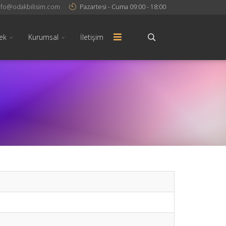
nfo@odakbilisim.com
Pazartesi - Cuma 09:00 - 18:00
ek
Kurumsal
İletişim