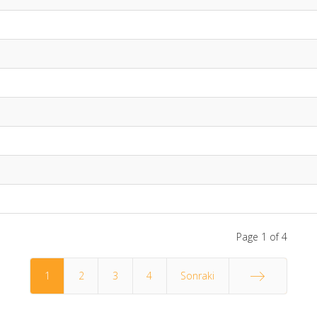
Page 1 of 4
1
2
3
4
Sonraki
End