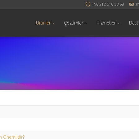
+90 212 510 58 68
i
Ürünler
Çözümler
Hizmetler
Dest
n Önemlidir?