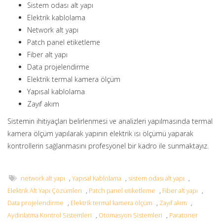
Sistem odası alt yapı
Elektrik kablolama
Network alt yapı
Patch panel etiketleme
Fiber alt yapı
Data projelendirme
Elektrik termal kamera ölçüm
Yapısal kablolama
Zayıf akım
Sistemin ihitiyaçları belirlenmesi ve analizleri yapılmasında termal
kamera ölçüm yapılarak yapının elektrik ısı ölçümü yaparak
kontrollerin sağlanmasını profesyonel bir kadro ile sunmaktayız.
network alt yapı
,
Yapısal Kablolama
,
sistem odası alt yapı
,
Elektrik Alt Yapı Çözümleri
,
Patch panel etiketleme
,
Fiber alt yapı
,
Data projelendirme
,
Elektrik termal kamera ölçüm
,
Zayıf akım
,
Aydınlatma Kontrol Sistemleri
,
Otomasyon Sistemleri
,
Paratoner