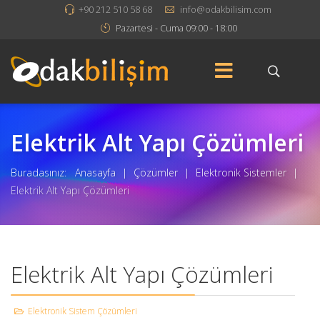
+90 212 510 58 68
info@odakbilisim.com
Pazartesi - Cuma 09:00 - 18:00
Elektrik Alt Yapı Çözümleri
Buradasınız:
Anasayfa
|
Çözümler
|
Elektronik Sistemler
|
Elektrik Alt Yapı Çözümleri
Elektrik Alt Yapı Çözümleri
Elektronik Sistem Çözümleri