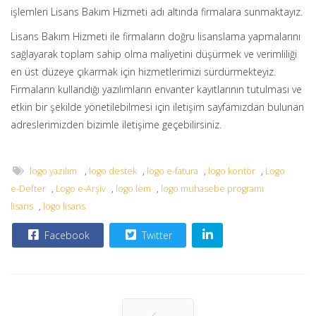
işlemleri Lisans Bakım Hizmeti adı altında firmalara sunmaktayız.
Lisans Bakım Hizmeti ile firmaların doğru lisanslama yapmalarını
sağlayarak toplam sahip olma maliyetini düşürmek ve verimliliği
en üst düzeye çıkarmak için hizmetlerimizi sürdürmekteyiz.
Firmaların kullandığı yazılımların envanter kayıtlarının tutulması ve
etkin bir şekilde yönetilebilmesi için iletişim sayfamızdan bulunan
adreslerimizden bizimle iletişime geçebilirsiniz.
logo yazılım
,
logo destek
,
logo e-fatura
,
logo kontör
,
Logo
e-Defter
,
Logo e-Arşiv
,
logo lem
,
logo muhasebe programı
lisans
,
logo lisans
Facebook
Twitter