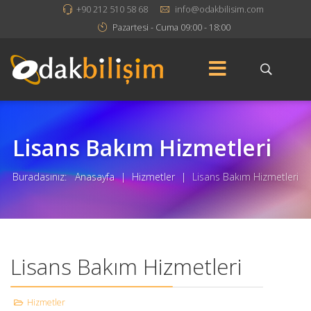
+90 212 510 58 68
info@odakbilisim.com
Pazartesi - Cuma 09:00 - 18:00
Lisans Bakım Hizmetleri
Buradasınız:
Anasayfa
|
Hizmetler
|
Lisans Bakım Hizmetleri
Lisans Bakım Hizmetleri
Hizmetler