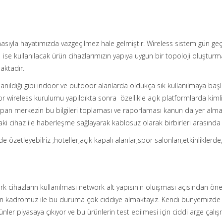
masıyla hayatımızda vazgeçilmez hale gelmiştir. Wireless sistem gün g
ise kullanılacak ürün cihazlarımızın yapıya uygun bir topoloji oluşturmas
aktadır.
llanıldığı gibi indoor ve outdoor alanlarda oldukça sık kullanılmaya baş
oor wireless kurulumu yapıldıkta sonra özellikle açık platformlarda 
pan merkezin bu bilgileri toplaması ve raporlaması kanun da yer almas
aki cihaz ile haberleşme sağlayarak kablosuz olarak birbirleri arasınd
e özetleyebilriz ;hoteller,açık kapalı alanlar,spor salonları,etkinliklerd
rk cihazların kullanılması network alt yapısının oluışması açısından ön
uzman kadromuz ile bu duruma çok ciddiye almaktayız. Kendi bünyemi
ler piyasaya çıkıyor ve bu ürünlerin test edilmesi için ciddi arge çalı