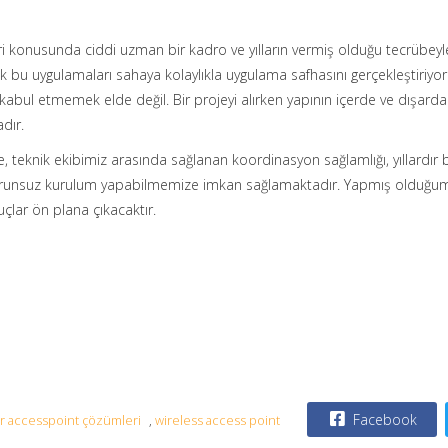
 konusunda ciddi uzman bir kadro ve yılların vermiş olduğu tecrübe
u uygulamaları sahaya kolaylıkla uygulama safhasını gerçekleştiriyoru
 kabul etmemek elde değil. Bir projeyi alırken yapının içerde ve dışard
dır.
, teknik ekibimiz arasında sağlanan koordinasyon sağlamlığı, yıllardı
 sorunsuz kurulum yapabilmemize imkan sağlamaktadır. Yapmış olduğumu
çlar ön plana çıkacaktır.
Facebook
r accesspoint çözümleri
,
wireless access point