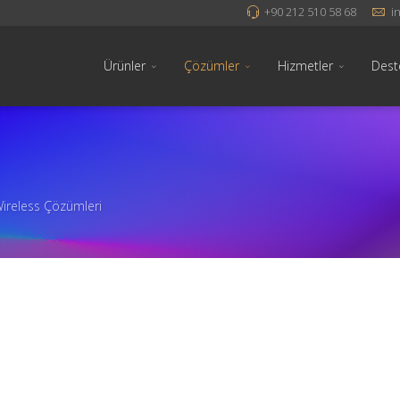
+90 212 510 58 68
i
Ürünler
Çözümler
Hizmetler
Dest
ireless Çözümleri