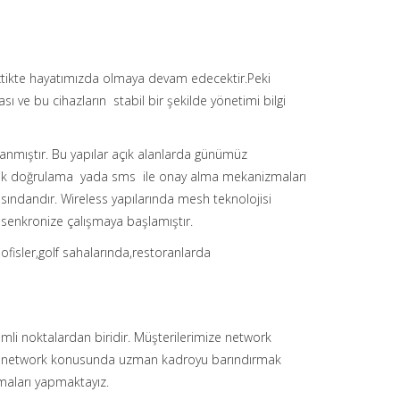
eçtikte hayatımızda olmaya devam edecektir.Peki
ı ve bu cihazların stabil bir şekilde yönetimi bilgi
lanmıştır. Bu yapılar açık alanlarda günümüz
kimlik doğrulama yada sms ile onay alma mekanizmaları
ındandır. Wireless yapılarında mesh teknolojisi
a senkronize çalışmaya başlamıştır.
e,ofisler,golf sahalarında,restoranlarda
emli noktalardan biridir. Müşterilerimize network
zde network konusunda uzman kadroyu barındırmak
şmaları yapmaktayız.