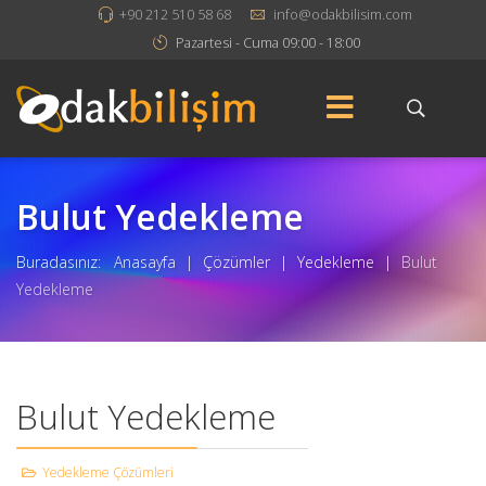
+90 212 510 58 68
info@odakbilisim.com
Pazartesi - Cuma 09:00 - 18:00
Bulut Yedekleme
Buradasınız:
Anasayfa
|
Çözümler
|
Yedekleme
|
Bulut
Yedekleme
Bulut Yedekleme
Yedekleme Çözümleri