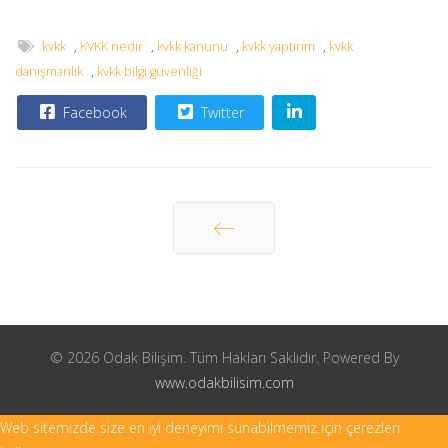
kvkk
,
KVKK nedir
,
kvkk kanunu
,
kvkk yaptırım
,
kvkk
danışmanlık
,
kvkk bilgi güvenliği
Facebook
Twitter
Önceki
© 2026 Odak Bilişim. Tüm Hakları Saklıdır. Powered By
www.odakbilisim.com
Web sitemizde size en iyi deneyimi sunabilmemiz için çerezleri