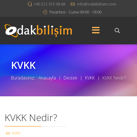
+90 212 510 58 68
info@odakbilisim.com
Pazartesi - Cuma 09:00 - 18:00
KVKK
Buradasınız:
Anasayfa
|
Destek
|
KVKK
|
KVKK Nedir?
KVKK Nedir?
KVKK