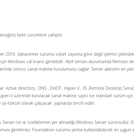
eceğiniz farklı sürümlere sahiptir.
ver 2016 datacenter sürümü soket sayısına göre değil işlemci çekirdek 
r için Windows cal lisansı gereklidir. Aktif olması durumunda Remote des
zerinde sınırsız sanal makine kurulumunu sağlar. Server ailesinin en yüks
ar. Active directory , DNS , DHCP , Hyper-V , IIS ,Remote Desktop Servic
 Hyper-V üzerinde kurulacak sanal makine sayısı ise standart sürüm için 2
a fiziksel olarak çalışacak yapılarda tercih edilir.
Server rol ve özelliklerinin yer almadığı Windows Server sürümüdür. En 
lınması gerekmez. Foundation sürümü yerine kullanılabilecek en uygun s