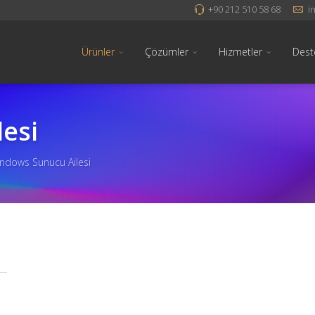
+90 212 510 58 68
i
Ürünler
Çözümler
Hizmetler
Dest
esi
ndows Sunucu Ailesi