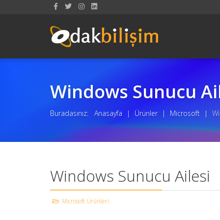
Windows Sunucu Ail
Buradasınız:
Anasayfa
|
Ürünler
|
Microsoft
|
Wi
Windows Sunucu Ailesi
Microsoft Ürünleri