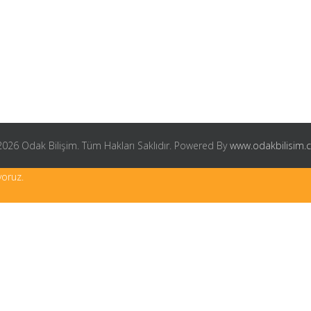
026 Odak Bilişim. Tüm Hakları Saklıdır. Powered By
www.odakbilisim
yoruz.