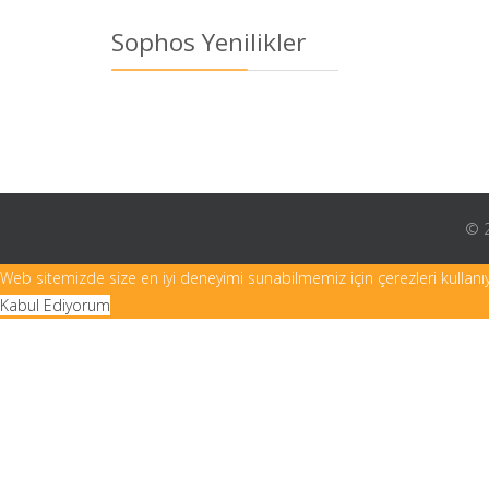
Sophos Yenilikler
© 2
Web sitemizde size en iyi deneyimi sunabilmemiz için çerezleri kullanı
Kabul Ediyorum