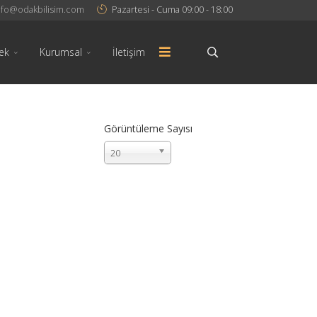
nfo@odakbilisim.com
Pazartesi - Cuma 09:00 - 18:00
ek
Kurumsal
İletişim
Görüntüleme Sayısı
20