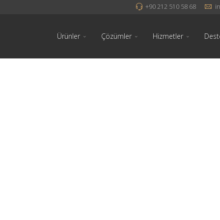
+90 212 510 58 68
i
Ürünler
Çözümler
Hizmetler
Dest