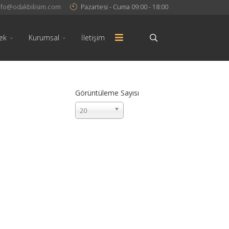
nfo@odakbilisim.com
Pazartesi - Cuma 09:00 - 18:00
ek
Kurumsal
İletişim
Görüntüleme Sayısı
20