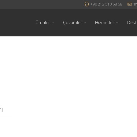
+90 212 510 58 68
i
Ürünler
Çözümler
Hizmetler
Dest
i