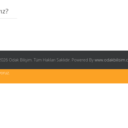
ız?
026 Odak Bilişim. Tüm Hakları Saklıdır. Powered By
www.odakbilisim
yoruz.