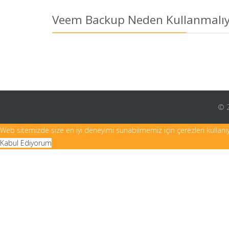
Veem Backup Neden Kullanmalıy
© 2
Web sitemizde size en iyi deneyimi sunabilmemiz için çerezleri kullanı
Kabul Ediyorum