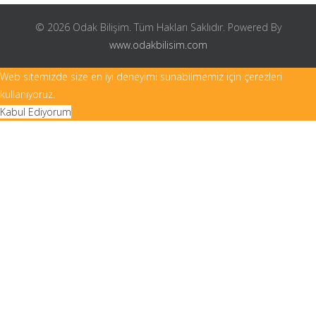
© 2026 Odak Bilişim. Tüm Hakları Saklıdır. Powered By
www.odakbilisim.com
Web sitemizde size en iyi deneyimi sunabilmemiz için çerezleri
kullanıyoruz.
Kabul Ediyorum