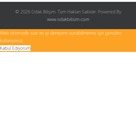
© 2026 Odak Bilişim. Tüm Hakları Saklıdır. Powered By
www.odakbilisim.com
Web sitemizde size en iyi deneyimi sunabilmemiz için çerezleri
kullanıyoruz.
Kabul Ediyorum