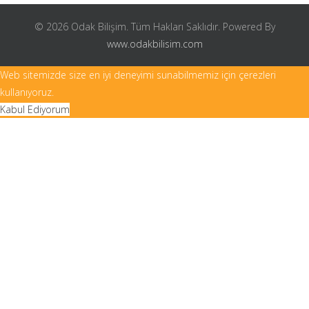
© 2026 Odak Bilişim. Tüm Hakları Saklıdır. Powered By
www.odakbilisim.com
Web sitemizde size en iyi deneyimi sunabilmemiz için çerezleri
kullanıyoruz.
Kabul Ediyorum